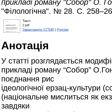
прикладі роману "Собор" О. Го
"Філологічна". № 28. С. 258–2
Текст
2.pdf
Завантажити (177kB)
|
Preview
Анотація
У статті розглядається модифі
прикладі роману “Собор” О.Гон
поєднання рис
ідеологічної ерзац-культури (с
(національне мислиться як екз
завдяки