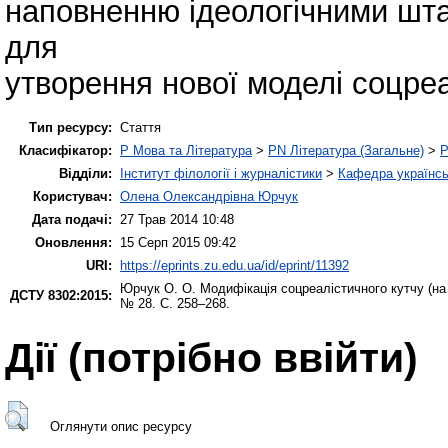
наповненню ідеологічними шт
для
утворення нової моделі соцреа
Тип ресурсу:
Стаття
Класифікатор:
P Мова та Література
>
PN Література (Загальне)
>
P
Відділи:
Інститут філології і журналістики
>
Кафедра українськ
Користувач:
Олена Олександрівна Юрчук
Дата подачі:
27 Трав 2014 10:48
Оновлення:
15 Серп 2015 09:42
URI:
https://eprints.zu.edu.ua/id/eprint/11392
Юрчук О. О.
Модифікація соцреалістичного кутчу (на
ДСТУ 8302:2015:
№ 28. С. 258–268.
Дії ​​(потрібно ввійти)
Оглянути опис ресурсу