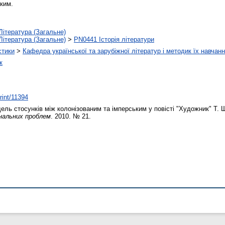
ьким.
Література (Загальне)
Література (Загальне)
>
PN0441 Історія літератури
стики
>
Кафедра української та зарубіжної літератур і методик їх навчан
к
print/11394
ель стосунків між колонізованим та імперським у повісті "Художник" Т.
ональних проблем
. 2010. № 21.