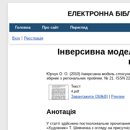
ЕЛЕКТРОННА БІБ
Головна
Про сайт
Перегляд
Вхід
Реєстрація
Інверсивна модел
Юрчук О. О.
(2010)
Інверсивна модель стосунк
збірник з регіональних проблем. № 21. ISSN 22
Текст
4.pdf
Завантажити (269kB)
|
Preview
Анотація
У статті здійснено постколоніальне прочитання
«Художник» Т. Шевченка з огляду на присутніст