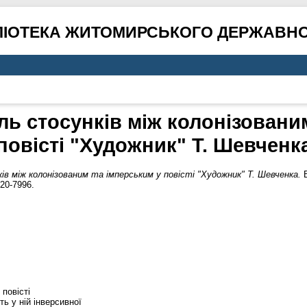
ЛІОТЕКА ЖИТОМИРСЬКОГО ДЕРЖАВНО
ь стосунків між колонізовани
повісті "Художник" Т. Шевченк
ів між колонізованим та імперським у повісті "Художник" Т. Шевченка.
В
20-7996.
 повісті
ь у ній інверсивної