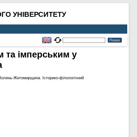
ГО УНІВЕРСИТЕТУ
м та імперським у
а
олинь-Житомирщина. Історико-філологічний