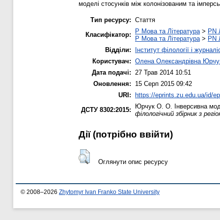
моделі стосунків між колонізованим та імперс
Тип ресурсу:
Стаття
P Мова та Література
>
PN 
Класифікатор:
P Мова та Література
>
PN 
Відділи:
Інститут філології і журналі
Користувач:
Олена Олександрівна Юрчу
Дата подачі:
27 Трав 2014 10:51
Оновлення:
15 Серп 2015 09:42
URI:
https://eprints.zu.edu.ua/id/e
Юрчук О. О.
Інверсивна мод
ДСТУ 8302:2015:
філологічний збірник з регі
Дії ​​(потрібно ввійти)
Оглянути опис ресурсу
© 2008–2026
Zhytomyr Ivan Franko State University