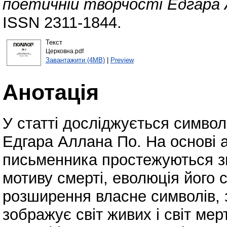
поетичній творчості Едгара 
ISSN 2311-1844.
Текст
Церковна.pdf
Завантажити (4MB)
|
Preview
Анотація
У статті досліджується символі
Едгара Аллана По. На основі а
письменника простежуються з
мотиву смерті, еволюція його с
розширення власне символів, 
зображує світ живих і світ ме