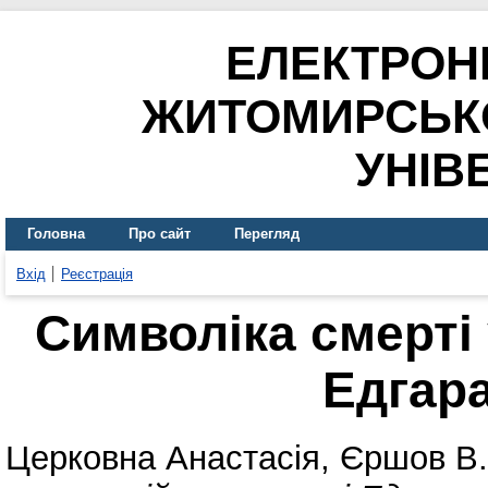
ЕЛЕКТРОН
ЖИТОМИРСЬК
УНІВ
Головна
Про сайт
Перегляд
Вхід
Реєстрація
Символіка смерті 
Едгар
Церковна Анастасія
,
Єршов В.