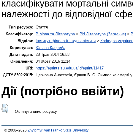
класифікувати мортальні симво
належності до відповідної сфе
Тип ресурсу:
Стаття
Класифікатор:
P Мова та Література
>
PN Література (Загальне)
>
P
Відділи:
Інститут філології і журналістики
>
Кафедра українськ
Користувач:
Юліана Кацемба
Дата подачі:
28 Трав 2014 16:53
Оновлення:
04 Жовт 2016 11:14
URI:
https://eprints.zu.edu.ua/id/eprint/11417
ДСТУ 8302:2015:
Церковна Анастасія
,
Єршов В. О.
Символіка смерті у
Дії ​​(потрібно ввійти)
Оглянути опис ресурсу
© 2008–2026
Zhytomyr Ivan Franko State University