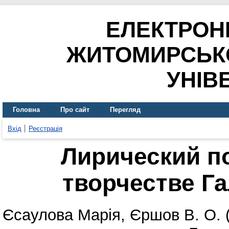
ЕЛЕКТРОН
ЖИТОМИРСЬК
УНІВ
Головна
Про сайт
Перегляд
Вхід
Реєстрація
Лирический п
творчестве Г
Єсаулова Марія
,
Єршов В. О.