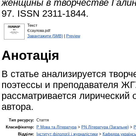
женщины в творчестве Галин
97. ISSN 2311-1844.
Текст
Єсаулова.pdf
Завантажити (5MB)
|
Preview
Анотація
В статье анализируется творч
поэтессы и преподавателя ЖГУ
рассматривается лирический 
автора.
Тип ресурсу:
Стаття
Класифікатор:
P Мова та Література
>
PN Література (Загальне)
>
P
Відділи:
Інститут філології і журналістики
>
Кафедра українськ