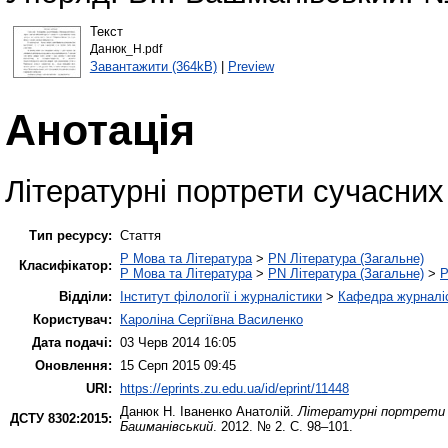
Текст
Данюк_Н.pdf
Завантажити (364kB)
|
Preview
Анотація
Літературні портрети сучасних
Тип ресурсу:
Стаття
P Мова та Література
>
PN Література (Загальне)
Класифікатор:
P Мова та Література
>
PN Література (Загальне)
>
P
Відділи:
Інститут філології і журналістики
>
Кафедра журналіс
Користувач:
Кароліна Сергіївна Василенко
Дата подачі:
03 Черв 2014 16:05
Оновлення:
15 Серп 2015 09:45
URI:
https://eprints.zu.edu.ua/id/eprint/11448
Данюк Н.
Іваненко Анатолій.
Літературні портрети с
ДСТУ 8302:2015:
Башманівський
. 2012. № 2. С. 98–101.