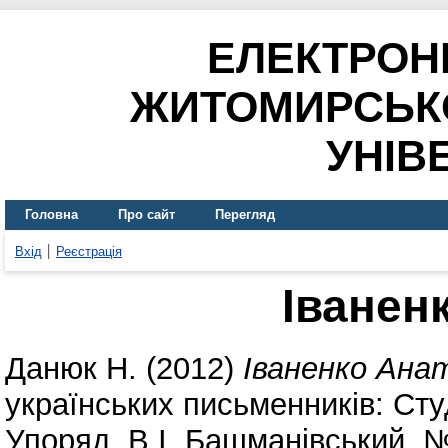
ЕЛЕКТРОН
ЖИТОМИРСЬК
УНІВ
Головна
Про сайт
Перегляд
Вхід
Реєстрація
Іванен
Данюк Н.
(2012)
Іваненко Анат
українських письменників: Сту
Упоряд. В.І. Башманівський. №