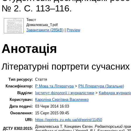
№ 2. С. 113–116.
Текст
Домалевська_Т.pdf
Завантажити (285kB)
|
Preview
Анотація
Літературні портрети сучасних
Тип ресурсу:
Стаття
Класифікатор:
P Мова та Література
>
PN Література (Загальне)
Відділи:
Інститут філології і журналістики
>
Кафедра журналіс
Користувач:
Кароліна Сергіївна Василенко
Дата подачі:
03 Черв 2014 16:03
Оновлення:
15 Серп 2015 09:45
URI:
https://eprints.zu.edu.ua/id/eprint/11450
Домалевська Т.
Концевич Євген.
Редакторський прак
ДСТУ 8302:2015:
дослідницькі роботи / Упоряд. В.І. Башманівський
. 2