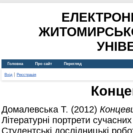
ЕЛЕКТРОН
ЖИТОМИРСЬК
УНІВ
Головна
Про сайт
Перегляд
Вхід
Реєстрація
Конце
Домалевська Т.
(2012)
Концев
Літературні портрети сучасних
Студентські дослідницькі робо