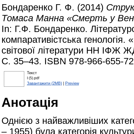
Бондаренко Г. Ф.
(2014)
Струк
Томаса Манна «Смерть у Вене
In: Г.Ф. Бондаренко. Літератур
компаративістська генологія. «
світової літератури НН ІФЖ ЖД
С. 35–43. ISBN 978-966-655-72
Текст
І (5).pdf
Завантажити (2MB)
|
Preview
Анотація
Однією з найважливіших катег
– 1955) була категорія культур