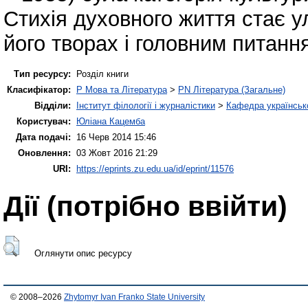
Стихія духовного життя стає 
його творах і головним питанн
Тип ресурсу:
Розділ книги
Класифікатор:
P Мова та Література
>
PN Література (Загальне)
Відділи:
Інститут філології і журналістики
>
Кафедра українсько
Користувач:
Юліана Кацемба
Дата подачі:
16 Черв 2014 15:46
Оновлення:
03 Жовт 2016 21:29
URI:
https://eprints.zu.edu.ua/id/eprint/11576
Дії ​​(потрібно ввійти)
Оглянути опис ресурсу
© 2008–2026
Zhytomyr Ivan Franko State University