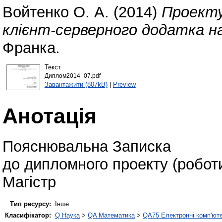
Войтенко О. А.
(2014)
Проекту
клієнт-серверного додатка н
Франка.
Текст
Диплом2014_07.pdf
Завантажити (807kB)
|
Preview
Анотація
Пояснювальна Записка
до дипломного проекту (робот
Магістр
Тип ресурсу:
Інше
Класифікатор:
Q Наука
>
QA Математика
>
QA75 Електронні комп'ют