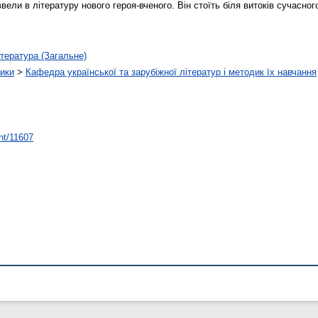
 ввели в літературу нового героя-вченого. Він стоїть біля витоків сучасно
тература (Загальне)
тики
>
Кафедра української та зарубіжної літератур і методик їх навчання
int/11607