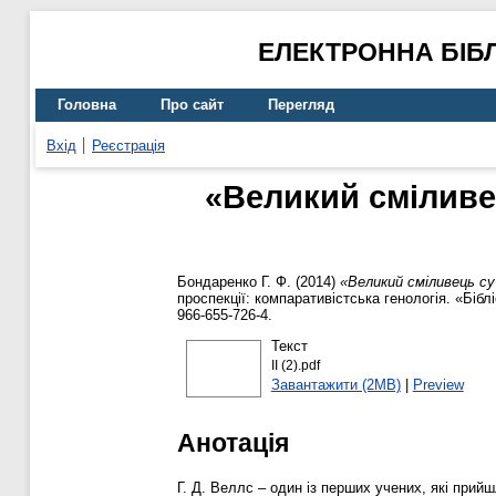
ЕЛЕКТРОННА БІБ
Головна
Про сайт
Перегляд
Вхід
Реєстрація
«Великий сміливец
Бондаренко Г. Ф.
(2014)
«Великий сміливець су
проспекції: компаративістська генологія. «Бібл
966-655-726-4.
Текст
ІІ (2).pdf
Завантажити (2MB)
|
Preview
Анотація
Г. Д. Веллс – один із перших учених, які прий