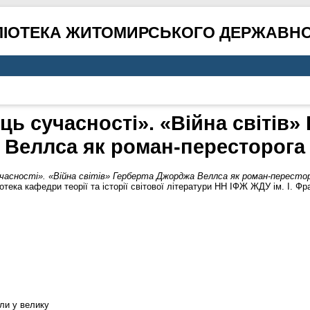
ЛІОТЕКА ЖИТОМИРСЬКОГО ДЕРЖАВНО
ь сучасності». «Війна світів
Веллса як роман-пересторога
часності». «Війна світів» Герберта Джорджа Веллса як роман-пересто
іотека кафедри теорії та історії світової літератури НН ІФЖ ЖДУ ім. І. Фр
шли у велику