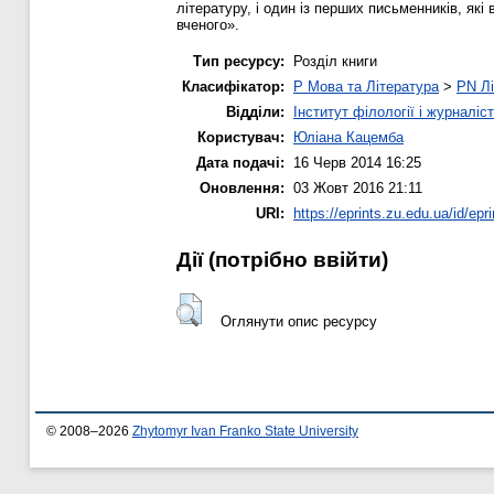
літературу, і один із перших письменників, які
вченого».
Тип ресурсу:
Розділ книги
Класифікатор:
P Мова та Література
>
PN Лі
Відділи:
Інститут філології і журналіс
Користувач:
Юліана Кацемба
Дата подачі:
16 Черв 2014 16:25
Оновлення:
03 Жовт 2016 21:11
URI:
https://eprints.zu.edu.ua/id/epr
Дії ​​(потрібно ввійти)
Оглянути опис ресурсу
© 2008–2026
Zhytomyr Ivan Franko State University