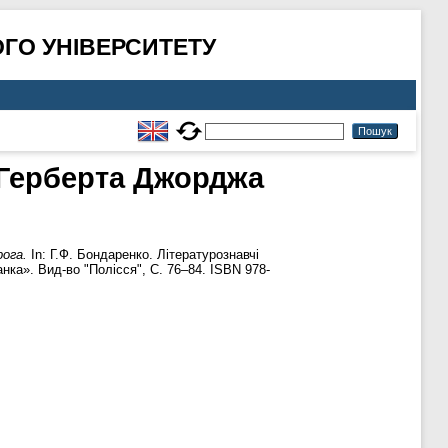
ГО УНІВЕРСИТЕТУ
» Герберта Джорджа
рога.
In: Г.Ф. Бондаренко. Літературознавчі
анка». Вид-во "Полісся", С. 76–84. ISBN 978-