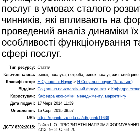
послуг в умовах сталого розви
чинників, які впливають на фо
проведений аналіз динаміки їх
особливості функціонування та
сфері послуг.
Тип ресурсу:
Стаття
Ключові слова:
ринок, послуга, потреба, ринок послуг, життєвий ріве
Класифікатор:
H Суспільні Науки
>
H Соціальні науки (Загальне)
Відділи:
Соціально-психологічний факультет
>
Кафедра еконо
Користувач:
Кафедра економіки, менеджменту, маркетингу
Дата подачі:
17 Черв 2014 11:39
Оновлення:
15 Серп 2015 09:57
URI:
https://eprints.zu.edu.ua/id/eprint/11638
Пойта І. О.
ПРІОРИТЕТНІ НАПРЯМИ ФОРМУВАННЯ 
ДСТУ 8302:2015:
2013. № 3. С. 68–70.