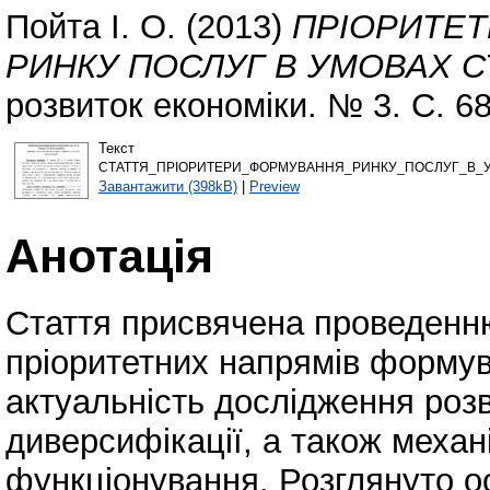
Пойта І. О.
(2013)
ПРІОРИТЕТ
РИНКУ ПОСЛУГ В УМОВАХ С
розвиток економіки. № 3. С. 6
Текст
СТАТТЯ_ПРІОРИТЕРИ_ФОРМУВАННЯ_РИНКУ_ПОСЛУГ_В_У
Завантажити (398kB)
|
Preview
Анотація
Стаття присвячена проведенню
пріоритетних напрямів формув
актуальність дослідження розв
диверсифікації, а також механ
функціонування. Розглянуто 