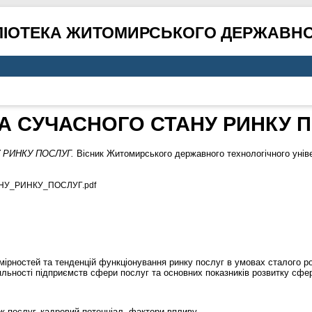
ЛІОТЕКА ЖИТОМИРСЬКОГО ДЕРЖАВНО
А СУЧАСНОГО СТАНУ РИНКУ 
 РИНКУ ПОСЛУГ.
Вісник Житомирського державного технологічного уніве
НУ_РИНКУ_ПОСЛУГ.pdf
ірностей та тенденцій функціонування ринку послуг в умовах сталого р
яльності підприємств сфери послуг та основних показників розвитку сфер
к послуг, кадровий потенціал, фактори впливу.