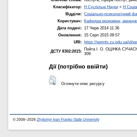
Класифікатор:
H Суспільні Науки
>
H Соціа
Відділи:
Соціально-психологічний ф
Користувач:
Кафедра економіки, менедж
Дата подачі:
17 Черв 2014 11:36
Оновлення:
15 Серп 2015 09:57
URI:
https://eprints.zu.edu.ua/id/e
Пойта І. О.
ОЦІНКА СУЧАСН
ДСТУ 8302:2015:
309.
Дії ​​(потрібно ввійти)
Оглянути опис ресурсу
© 2008–2026
Zhytomyr Ivan Franko State University