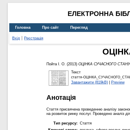
ЕЛЕКТРОННА БІБ
Головна
Про сайт
Перегляд
Вхід
Реєстрація
ОЦІНК
Пойта І. О.
(2013)
ОЦІНКА СУЧАСНОГО СТАНУ
Текст
стаття-ОЦІНКА_СУЧАСНОГО_СТА
Завантажити (819kB)
|
Preview
Анотація
Стаття присвячена проведенню аналізу законом
на розвиток ринку послуг. Проведено аналіз ді
Тип ресурсу:
Стаття
Ключові слова:
послуга, сфера послуг, рино