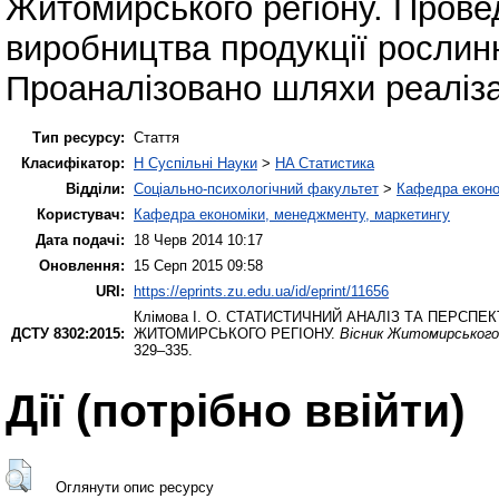
Житомирського регіону. Прове
виробництва продукції рослин
Проаналізовано шляхи реалізац
Тип ресурсу:
Стаття
Класифікатор:
H Суспільні Науки
>
HA Статистика
Відділи:
Соціально-психологічний факультет
>
Кафедра еконо
Користувач:
Кафедра економіки, менеджменту, маркетингу
Дата подачі:
18 Черв 2014 10:17
Оновлення:
15 Серп 2015 09:58
URI:
https://eprints.zu.edu.ua/id/eprint/11656
Клімова І. О.
СТАТИСТИЧНИЙ АНАЛІЗ ТА ПЕРСПЕК
ДСТУ 8302:2015:
ЖИТОМИРСЬКОГО РЕГІОНУ.
Вісник Житомирського 
329–335.
Дії ​​(потрібно ввійти)
Оглянути опис ресурсу