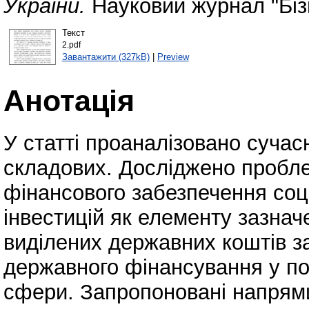
України.
Науковий журнал "Біз
Текст
2.pdf
Завантажити (327kB)
|
Preview
Анотація
У статті проаналізовано сучас
складових. Досліджено пробл
фінансового забезпечення соц
інвестицій як елементу зазнач
виділених державних коштів за
державного фінансування у по
сфери. Запропоновані напрям