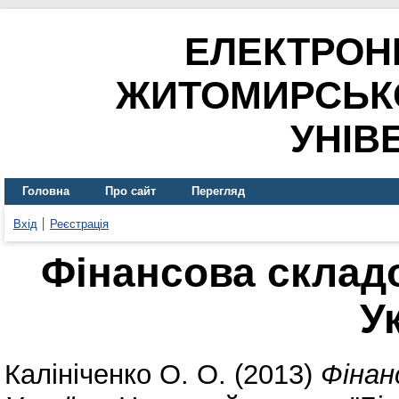
ЕЛЕКТРОН
ЖИТОМИРСЬК
УНІВ
Головна
Про сайт
Перегляд
Вхід
Реєстрація
Фінансова склад
У
Калініченко О. О.
(2013)
Фінан