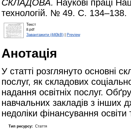
СКЛАДОВА.
Наукові праці Нац
технологій. № 49. С. 134–138.
Текст
8.pdf
Завантажити (440kB)
|
Preview
Анотація
У статті розглянуто основні скл
послуг, як складових соціаль
надання освітніх послуг. Обґр
навчальних закладів з інших д
недоліки фінансування освіти т
Тип ресурсу:
Стаття