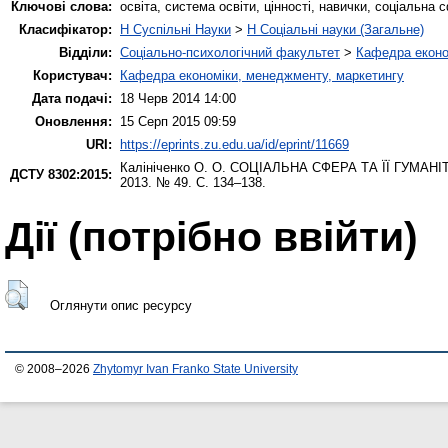
Ключові слова:
освіта, система освіти, цінності, навички, соціальна
Класифікатор:
H Суспільні Науки
>
H Соціальні науки (Загальне)
Відділи:
Соціально-психологічний факультет
>
Кафедра еконо
Користувач:
Кафедра економіки, менеджменту, маркетингу
Дата подачі:
18 Черв 2014 14:00
Оновлення:
15 Серп 2015 09:59
URI:
https://eprints.zu.edu.ua/id/eprint/11669
Калініченко О. О.
CОЦІАЛЬНА СФЕРА ТА ЇЇ ГУМАН
ДСТУ 8302:2015:
2013. № 49. С. 134–138.
Дії ​​(потрібно ввійти)
Оглянути опис ресурсу
© 2008–2026
Zhytomyr Ivan Franko State University