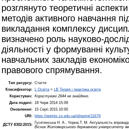
розглянуто теоретичні аспект
методів активного навчання пі
викладання комплексу дисципл
визначено роль науково-дослі
діяльності у формуванні культ
навчальних закладів економіко
правового спрямування.
Тип ресурсу:
Стаття
Класифікатор:
L Освіта
>
LB Теорія і практика освіти
Користувач:
Користувачі 2944 не знайдено.
Дата подачі:
18 Черв 2014 15:09
Оновлення:
15 Серп 2015 10:00
URI:
https://eprints.zu.edu.ua/id/eprint/11679
Гусятинська Н. А.
,
Чорна Т. М.
Актуальність впровадж
ДСТУ 8302:2015:
Вісник Житомирського державного університету іме