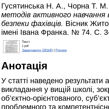
Гусятинська Н. А.
,
Чорна Т. М.
методів активного навчання 
безпеки фахівців.
Вісник Жито
імені Івана Франка. № 74. С. 
Текст
1.pdf
Завантажити (281kB)
|
Preview
Анотація
У статті наведено результати 
викладання у вищій школі, зок
об’єктно-орієнтованого, суб’єк
проблемного та компетентнісн