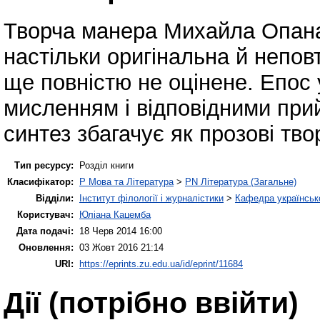
Творча манера Михайла Опана
настільки оригінальна й непов
ще повністю не оцінене. Епос
мисленням і відповідними при
синтез збагачує як прозові тво
Тип ресурсу:
Розділ книги
Класифікатор:
P Мова та Література
>
PN Література (Загальне)
Відділи:
Інститут філології і журналістики
>
Кафедра українсько
Користувач:
Юліана Кацемба
Дата подачі:
18 Черв 2014 16:00
Оновлення:
03 Жовт 2016 21:14
URI:
https://eprints.zu.edu.ua/id/eprint/11684
Дії ​​(потрібно ввійти)