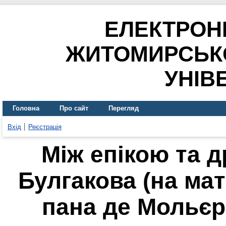
ЕЛЕКТРОН
ЖИТОМИРСЬК
УНІВ
Головна
Про сайт
Перегляд
Вхід
Реєстрація
Між епікою та д
Булгакова (на ма
пана де Мольєр