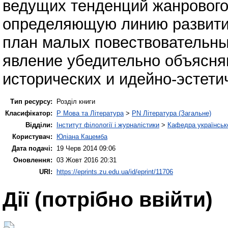
ведущих тенденций жанрового 
определяющую линию развити
план малых повествовательны
явление убедительно объясн
исторических и идейно-эстети
Тип ресурсу:
Розділ книги
Класифікатор:
P Мова та Література
>
PN Література (Загальне)
Відділи:
Інститут філології і журналістики
>
Кафедра українсько
Користувач:
Юліана Кацемба
Дата подачі:
19 Черв 2014 09:06
Оновлення:
03 Жовт 2016 20:31
URI:
https://eprints.zu.edu.ua/id/eprint/11706
Дії ​​(потрібно ввійти)