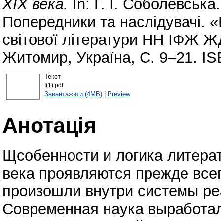
ХІХ века.
In: Г. І. Соболевська
Попередники та наслідувачі. «Б
світової літератури НН ІФЖ ЖД
Житомир, Україна, С. 9–21. IS
Текст
І(1).pdf
Завантажити (4MB)
|
Preview
Анотація
Щсобенности и логика литерат
века проявляются прежде всег
произошли внутри системы ре
Современная наука выработал