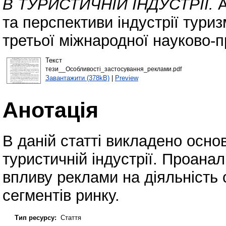
В ТУРИСТИЧНІЙ ІНДУСТРІЇ.
А
та перспективи індустрії туриз
третьої міжнародної науково-п
Текст
тези__Особливості_застосування_реклами.pdf
Завантажити (378kB)
|
Preview
Анотація
В даній статті викладено осно
туристичній індустрії. Проана
впливу реклами на діяльність
сегментів ринку.
Тип ресурсу:
Стаття