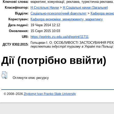
Ключові слова:
маркетинг, комунікації, реклама, туристична реклама.
Класифікатор:
H Суспільні Науки
>
H Соціальні науки (Загальне)
Відділи:
Соціально-психологічний факультет
>
Кафедра еконо
Користувач:
Кафедра економіки, менеджменту, маркетингу
Дата подачі:
19 Черв 2014 12:12
Оновлення:
15 Серп 2015 10:03
URI:
https://eprints.zu.edu.ua/id/eprint/11711
Гольцман І. О.
ОСОБЛИВОСТІ ЗАСТОСУВАННЯ РЕКЛ
ДСТУ 8302:2015:
перспективи індустрії туризму в Україні та Польщі
Дії ​​(потрібно ввійти)
Оглянути опис ресурсу
© 2008–2026
Zhytomyr Ivan Franko State University