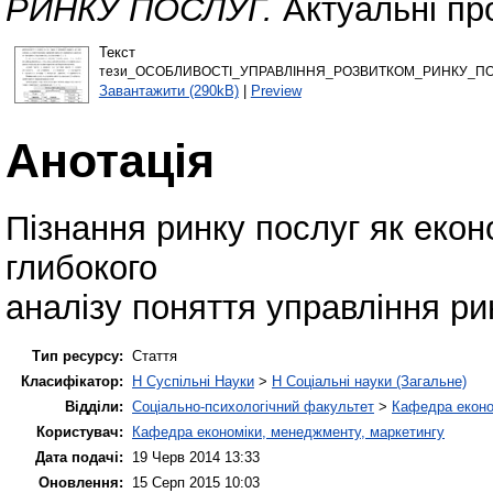
РИНКУ ПОСЛУГ.
Актуальні пр
Текст
тези_ОСОБЛИВОСТІ_УПРАВЛІННЯ_РОЗВИТКОМ_РИНКУ_ПОС
Завантажити (290kB)
|
Preview
Анотація
Пізнання ринку послуг як екон
глибокого
аналізу поняття управління ри
Тип ресурсу:
Стаття
Класифікатор:
H Суспільні Науки
>
H Соціальні науки (Загальне)
Відділи:
Соціально-психологічний факультет
>
Кафедра еконо
Користувач:
Кафедра економіки, менеджменту, маркетингу
Дата подачі:
19 Черв 2014 13:33
Оновлення:
15 Серп 2015 10:03