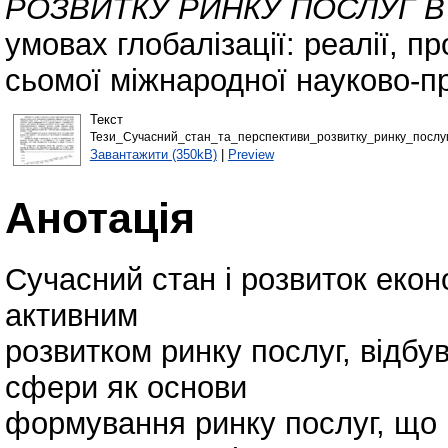
РОЗВИТКУ РИНКУ ПОСЛУГ В 
умовах глобалізації: реалії, 
сьомої міжнародної науково-пр
Текст
Тези_Сучасний_стан_та_перспективи_розвитку_ринку_послуг_
Завантажити (350kB)
|
Preview
Анотація
Сучасний стан і розвиток екон
активним
розвитком ринку послуг, відбув
сфери як основи
формування ринку послуг, що 