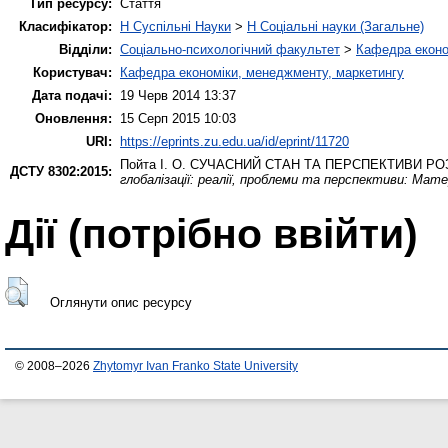
Тип ресурсу:
Стаття
Класифікатор:
H Суспільні Науки
>
H Соціальні науки (Загальне)
Відділи:
Соціально-психологічний факультет
>
Кафедра еконо
Користувач:
Кафедра економіки, менеджменту, маркетингу
Дата подачі:
19 Черв 2014 13:37
Оновлення:
15 Серп 2015 10:03
URI:
https://eprints.zu.edu.ua/id/eprint/11720
Пойта І. О.
СУЧАСНИЙ СТАН ТА ПЕРСПЕКТИВИ РОЗ
ДСТУ 8302:2015:
глобалізації: реалії, проблеми та перспективи: Мате
Дії ​​(потрібно ввійти)
Оглянути опис ресурсу
© 2008–2026
Zhytomyr Ivan Franko State University