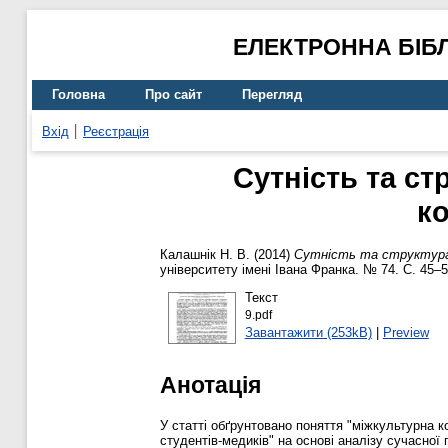
ЕЛЕКТРОННА БІБ
Головна
Про сайт
Перегляд
Вхід
Реєстрація
Сутність та с
ко
Калашнік Н. В.
(2014)
Сутність та структура
університету імені Івана Франка. № 74. С. 45–
Текст
9.pdf
Завантажити (253kB)
|
Preview
Анотація
У статті обґрунтовано поняття "міжкультурна к
студентів-медиків" на основі аналізу сучасної 