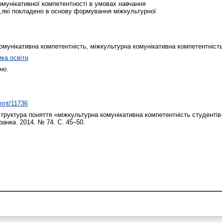
мунікативної компетентності в умовах навчання
и,які покладено в основу формування міжкультурної
комунікативна компетентність, міжкультурна комунікативна компетентніст
ика освіти
но.
print/11736
структура поняття «міжкультурна комунікативна компетентність студентів
ранка
. 2014. № 74. С. 45–50.