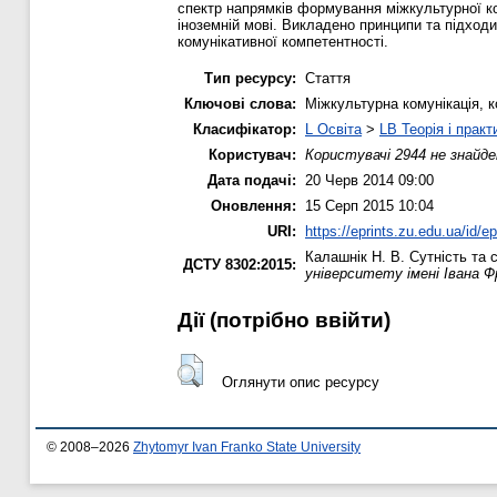
спектр напрямків формування міжкультурної ко
іноземній мові. Викладено принципи та підход
комунікативної компетентності.
Тип ресурсу:
Стаття
Ключові слова:
Міжкультурна комунікація, 
Класифікатор:
L Освіта
>
LB Теорія і практ
Користувач:
Користувачі 2944 не знайде
Дата подачі:
20 Черв 2014 09:00
Оновлення:
15 Серп 2015 10:04
URI:
https://eprints.zu.edu.ua/id/e
Калашнік Н. В.
Сутність та 
ДСТУ 8302:2015:
університету імені Івана Ф
Дії ​​(потрібно ввійти)
Оглянути опис ресурсу
© 2008–2026
Zhytomyr Ivan Franko State University