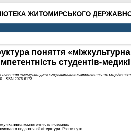
ЛІОТЕКА ЖИТОМИРСЬКОГО ДЕРЖАВНО
труктура поняття «міжкультурна
мпетентність студентів-медик
 поняття «міжкультурна комунікативна компетентність студентів-м
50. ISSN 2076-6173.
омунікативна компетентність іноземних
психолого-педагогічної літератури. Розглянуто