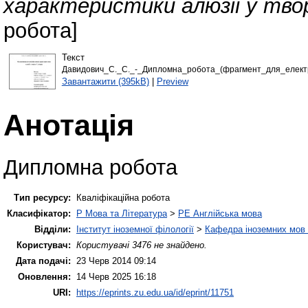
характеристики алюзії у твор
робота]
Текст
Давидович_С._С._-_Дипломна_робота_(фрагмент_для_електро
Завантажити (395kB)
|
Preview
Анотація
Дипломна робота
Тип ресурсу:
Кваліфікаційна робота
Класифікатор:
P Мова та Література
>
PE Англійська мова
Відділи:
Інститут іноземної філології
>
Кафедра іноземних мов і
Користувач:
Користувачі 3476 не знайдено.
Дата подачі:
23 Черв 2014 09:14
Оновлення:
14 Черв 2025 16:18
URI:
https://eprints.zu.edu.ua/id/eprint/11751