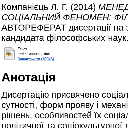
Компанієць Л. Г.
(2014)
МЕНЕД
СОЦІАЛЬНИЙ ФЕНОМЕН: ФІ
АВТОРЕФЕРАТ дисертації на з
кандидата філософських наук
Текст
aref Компанієць.doc
Завантажити (169kB)
Анотація
Дисертацію присвячено соціа
сутності, форм прояву і механ
рішень, особливостей їх соціа
політичної та соціокультурної 