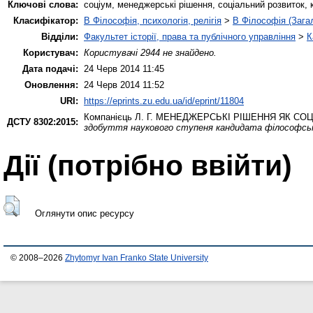
Ключові слова:
соціум, менеджерські рішення, соціальний розвиток, к
Класифікатор:
B Філософія, психологія, релігія
>
B Філософія (Зага
Відділи:
Факультет історії, права та публічного управління
>
К
Користувач:
Користувачі 2944 не знайдено.
Дата подачі:
24 Черв 2014 11:45
Оновлення:
24 Черв 2014 11:52
URI:
https://eprints.zu.edu.ua/id/eprint/11804
Компанієць Л. Г.
МЕНЕДЖЕРСЬКІ РІШЕННЯ ЯК СОЦ
ДСТУ 8302:2015:
здобуття наукового ступеня кандидата філософсь
Дії ​​(потрібно ввійти)
Оглянути опис ресурсу
© 2008–2026
Zhytomyr Ivan Franko State University