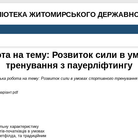
ЛІОТЕКА ЖИТОМИРСЬКОГО ДЕРЖАВНО
та на тему: Розвиток сили в 
тренування з пауерліфтингу
ька робота на тему: Розвиток сили в умовах спортивного тренування 
аріант.pdf
яльну характеристику
тів-початківців в умовах
етфілда, та традиційним