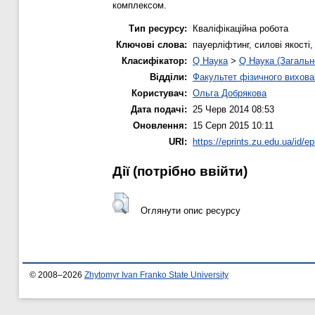
комплексом.
Тип ресурсу:
Кваліфікаційна робота
Ключові слова:
пауерліфтинг, силові якості
Класифікатор:
Q Наука
>
Q Наука (Загальн
Відділи:
Факультет фізичного вихова
Користувач:
Ольга Добрякова
Дата подачі:
25 Черв 2014 08:53
Оновлення:
15 Серп 2015 10:11
URI:
https://eprints.zu.edu.ua/id/ep
Дії ​​(потрібно ввійти)
Оглянути опис ресурсу
© 2008–2026
Zhytomyr Ivan Franko State University