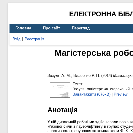
ЕЛЕКТРОННА БІБ
Головна
Про сайт
Перегляд
Вхід
Реєстрація
Магістерська робо
Зозуля А. М.
,
Власенко Р. П.
(2014)
Магістерс
Текст
Зозуля_магістерська_скорочений_в
Завантажити (676kB)
|
Preview
Анотація
У цій дипломній роботі ми здійснювали порівн
м’язової сили з пауерліфтингу в групах студен
спортивного тренування за комплексом Ф. К. Х