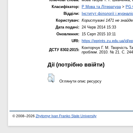
Класифікатор:
P Мова та Література
>
PG 
Відділи:
Інститут філології і журналі
Користувач:
Користувачі 1471 не знайде
Дата подачі:
24 Черв 2014 15:33
Оновлення:
15 Серп 2015 10:11
URI:
https://eprints.zu.edu.ua/id/e
Конторчук Г. М.
Творчість Та
ДСТУ 8302:2015:
проблем
. 2010. № 21. С. 24
Дії ​​(потрібно ввійти)
Оглянути опис ресурсу
© 2008–2026
Zhytomyr Ivan Franko State University