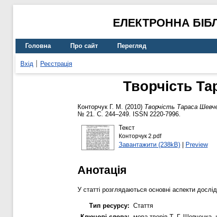
ЕЛЕКТРОННА БІБ
Головна
Про сайт
Перегляд
Вхід
Реєстрація
Творчість Та
Конторчук Г. М.
(2010)
Творчість Тараса Шевче
№ 21. С. 244–249. ISSN 2220-7996.
Текст
Конторчук 2.pdf
Завантажити (238kB)
|
Preview
Анотація
У статті розглядаються основні аспекти дослі
Тип ресурсу:
Стаття
Ключові слова:
мова творів Т. Г. Шевченка,