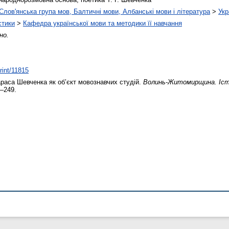
Слов'янська група мов, Балтичні мови, Албанські мови і література
>
Укр
стики
>
Кафедра української мови та методики її навчання
но.
print/11815
раса Шевченка як об’єкт мовознавчих студій.
Волинь-Житомирщина. Істор
4–249.