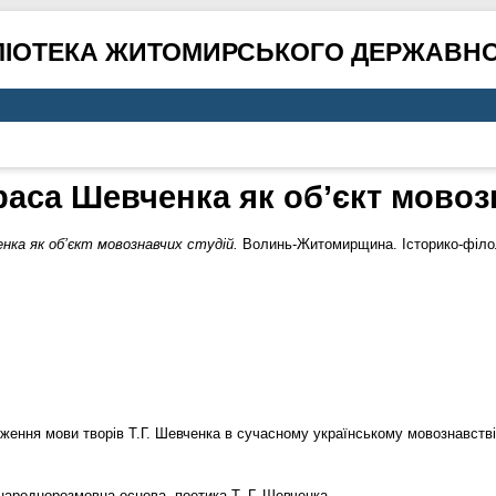
ЛІОТЕКА ЖИТОМИРСЬКОГО ДЕРЖАВНО
раса Шевченка як об’єкт мовоз
нка як об’єкт мовознавчих студій.
Волинь-Житомирщина. Історико-філоло
дження мови творів Т.Г. Шевченка в сучасному українському мовознавстві
 народнорозмовна основа, поетика Т. Г. Шевченка