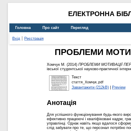
ЕЛЕКТРОННА БІБ
Головна
Про сайт
Перегляд
Вхід
Реєстрація
ПРОБЛЕМИ МОТИВ
Хомчук М.
(2014)
ПРОБЛЕМИ МОТИВАЦІЇ ПЕР
івської студентської науково-практичної інтерн
Текст
стаття_Хомчук..pdf
Завантажити (212kB)
|
Preview
Анотація
Для успішного функціонування будь-якого вироб
ефективно працюючі і кваліфіковані кадри, гра
управлінці. Однак навіть якщо вдалося сформу
слід забувати про те, що персонал потрібно по