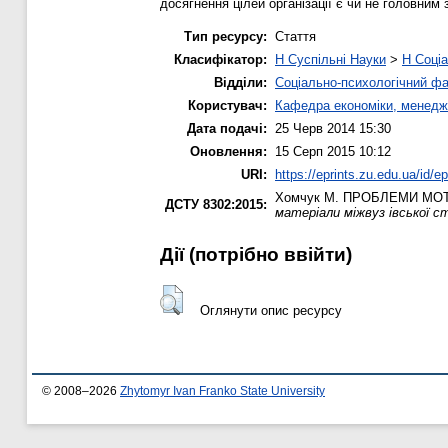
досягнення цілей організації є чи не головним
Тип ресурсу:
Стаття
Класифікатор:
H Суспільні Науки
>
H Соціа
Відділи:
Соціально-психологічний ф
Користувач:
Кафедра економіки, менедж
Дата подачі:
25 Черв 2014 15:30
Оновлення:
15 Серп 2015 10:12
URI:
https://eprints.zu.edu.ua/id/e
Хомчук М.
ПРОБЛЕМИ МОТИ
ДСТУ 8302:2015:
матеріали міжвуз івської с
Дії ​​(потрібно ввійти)
Оглянути опис ресурсу
© 2008–2026
Zhytomyr Ivan Franko State University