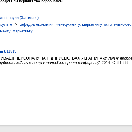
 завданням керівництва персоналом.
льні науки (Загальне)
акультет
>
Кафедра економіки, менеджменту, маркетингу та готельно-рес
менту, маркетингу
print/11819
ВАЦІЇ ПЕРСОНАЛУ НА ПІДПРИЄМСТВАХ УКРАЇНИ.
Актуальні пробл
тудентської науково-практичної інтернет-конференції
. 2014. С. 81–83.