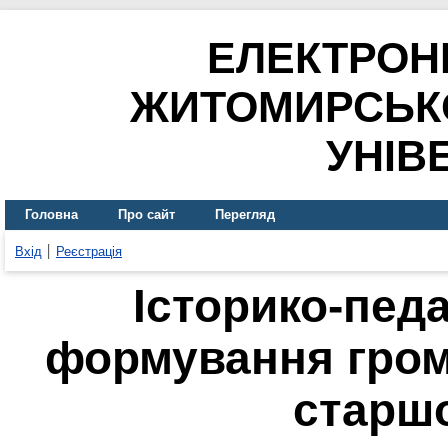
ЕЛЕКТРОН
ЖИТОМИРСЬК
УНІВ
Головна
Про сайт
Перегляд
Вхід
Реєстрація
Історико-пед
формування гром
старш