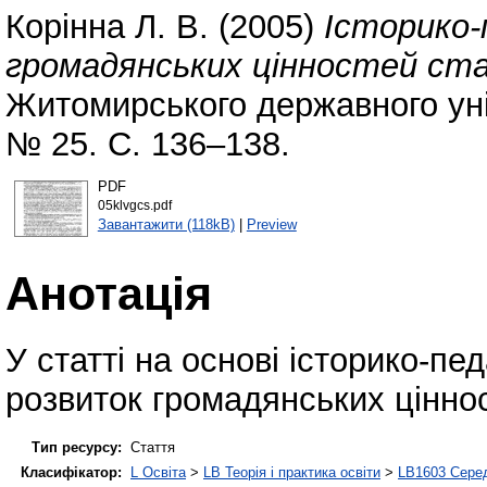
Корінна Л. В.
(2005)
Історико-
громадянських цінностей ста
Житомирського державного уні
№ 25. С. 136–138.
PDF
05klvgcs.pdf
Завантажити (118kB)
|
Preview
Анотація
У статті на основі історико-п
розвиток громадянських цінно
Тип ресурсу:
Стаття
Класифікатор:
L Освіта
>
LB Теорія і практика освіти
>
LB1603 Серед