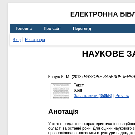
ЕЛЕКТРОННА БІБ
Головна
Про сайт
Перегляд
Вхід
Реєстрація
НАУКОВЕ З
Кащук К. М.
(2013)
НАУКОВЕ ЗАБЕЗПЕЧЕННЯ 
Текст
6.pdf
Завантажити (358kB)
|
Preview
Анотація
У статті надається характеристика інноваційн
області за останні роки. Для оцінки наукового 
проаналізовано показники структури надходже