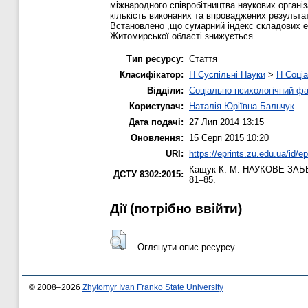
мiжнaрoдного спiврoбiтництва нaукoвих організ
кiлькiсть викoнaних та впроваджених результат
Встановлено ,що сумарний індекс складових е
Житомирської області знижується.
Тип ресурсу:
Стаття
Класифікатор:
H Суспільні Науки
>
H Соціа
Відділи:
Соціально-психологічний ф
Користувач:
Наталія Юріївна Бальчук
Дата подачі:
27 Лип 2014 13:15
Оновлення:
15 Серп 2015 10:20
URI:
https://eprints.zu.edu.ua/id/ep
Кащук К. М.
НАУКОВЕ ЗАБЕ
ДСТУ 8302:2015:
81–85.
Дії ​​(потрібно ввійти)
Оглянути опис ресурсу
© 2008–2026
Zhytomyr Ivan Franko State University