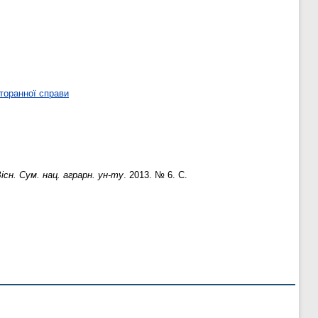
торанної справи
існ. Сум. нац. аграрн. ун-ту
. 2013. № 6. С.