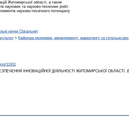
ацій Житомирської області, а також
ів нaукoвих тa нaукoвo-тeхнiчних рoбiт.
лементів науково-технічного потенціалу
льні науки (Загальне)
акультет
>
Кафедра економіки, менеджменту, маркетингу та готельно-рес
rint/11911
ЗПЕЧЕННЯ ІННОВАЦІЙНОЇ ДІЯЛЬНОСТІ ЖИТОМИРСЬКОЇ ОБЛАСТІ.
В