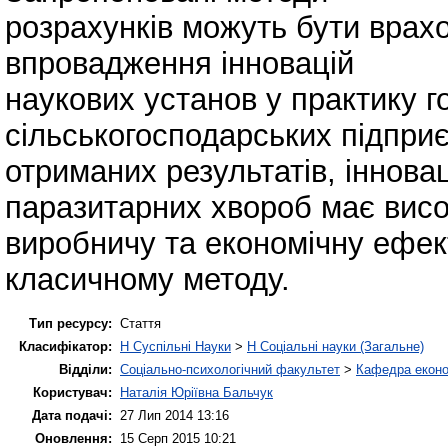
розрахунків можуть бути врахо
впровадження інновацій
наукових установ у практику 
сільськогосподарських підприє
отриманих результатів, іннова
паразитарних хвороб має вис
виробничу та економічну ефек
класичному методу.
Тип ресурсу:
Стаття
Класифікатор:
H Суспільні Науки
>
H Соціальні науки (Загальне)
Відділи:
Соціально-психологічний факультет
>
Кафедра еконо
Користувач:
Наталія Юріївна Бальчук
Дата подачі:
27 Лип 2014 13:16
Оновлення:
15 Серп 2015 10:21