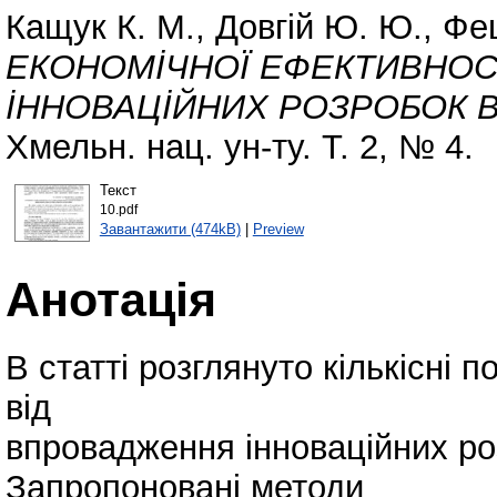
Кащук К. М.
,
Довгій Ю. Ю.
,
Фещ
ЕКОНОМİЧНОЇ ЕФЕКТИВНОС
İННОВАЦİЙНИХ РОЗРОБОК В
Хмельн. нац. ун-ту. Т. 2, № 4.
Текст
10.pdf
Завантажити (474kB)
|
Preview
Анотація
В статті розглянуто кількісні 
від
впровадження інноваційних роз
Запропоновані методи