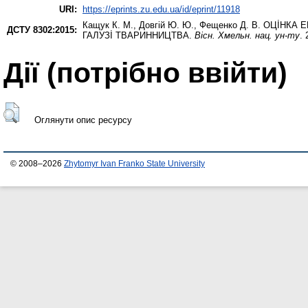
URI:
https://eprints.zu.edu.ua/id/eprint/11918
Кащук К. М.
,
Довгій Ю. Ю.
,
Фещенко Д. В.
ОЦİНКА Е
ДСТУ 8302:2015:
ГАЛУЗİ ТВАРИННИЦТВА.
Вісн. Хмельн. нац. ун-ту
. 
Дії ​​(потрібно ввійти)
Оглянути опис ресурсу
© 2008–2026
Zhytomyr Ivan Franko State University