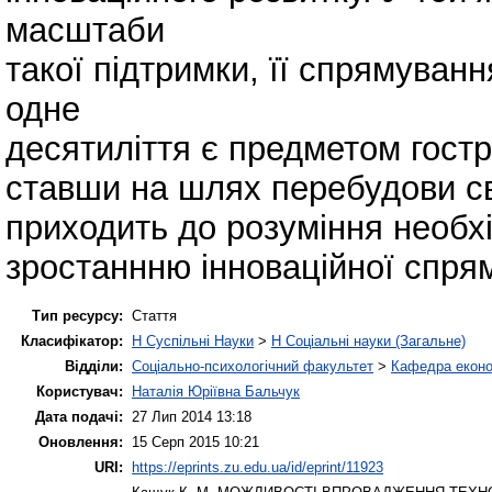
масштаби
такої підтримки, її спрямуванн
одне
десятиліття є предметом гостр
ставши на шлях перебудови св
приходить до розуміння необх
зростаннню інноваційної спря
Тип ресурсу:
Стаття
Класифікатор:
H Суспільні Науки
>
H Соціальні науки (Загальне)
Відділи:
Соціально-психологічний факультет
>
Кафедра еконо
Користувач:
Наталія Юріївна Бальчук
Дата подачі:
27 Лип 2014 13:18
Оновлення:
15 Серп 2015 10:21
URI:
https://eprints.zu.edu.ua/id/eprint/11923