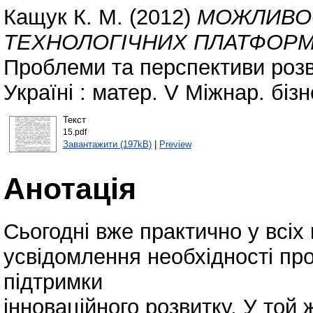
Кащук К. М.
(2012)
МОЖЛИВО
ТЕХНОЛОГІЧНИХ ПЛАТФОРМ 
Проблеми та перспективи розви
Україні : матер. V Міжнар. біз
Текст
15.pdf
Завантажити (197kB)
|
Preview
Анотація
Сьогодні вже практично у всі
усвідомлення необхідності пр
підтримки
інноваційного розвитку. У той 