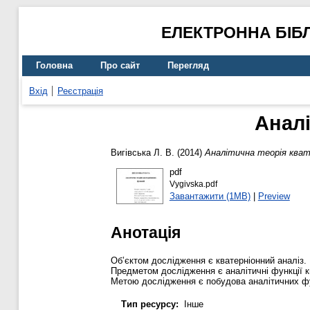
ЕЛЕКТРОННА БІБ
Головна
Про сайт
Перегляд
Вхід
Реєстрація
Аналі
Вигівська Л. В.
(2014)
Аналітична теорія кват
pdf
Vygivska.pdf
Завантажити (1MB)
|
Preview
Анотація
Об’єктом дослідження є кватерніонний аналіз.
Предметом дослідження є аналітичні функції кв
Метою дослідження є побудова аналітичних фун
Тип ресурсу:
Інше