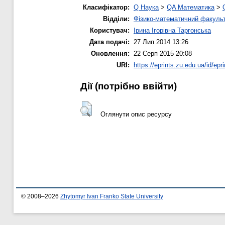
Класифікатор:
Q Наука
>
QA Математика
>
Відділи:
Фізико-математичний факуль
Користувач:
Ірина Ігорівна Таргонська
Дата подачі:
27 Лип 2014 13:26
Оновлення:
22 Серп 2015 20:08
URI:
https://eprints.zu.edu.ua/id/epr
Дії ​​(потрібно ввійти)
Оглянути опис ресурсу
© 2008–2026
Zhytomyr Ivan Franko State University