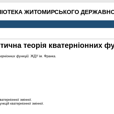
ЛІОТЕКА ЖИТОМИРСЬКОГО ДЕРЖАВНО
тична теорія кватерніонних ф
ерніонних функцій.
ЖДУ ім. Франка.
атерніонної змінної.
кцій кватерніонної змінної.