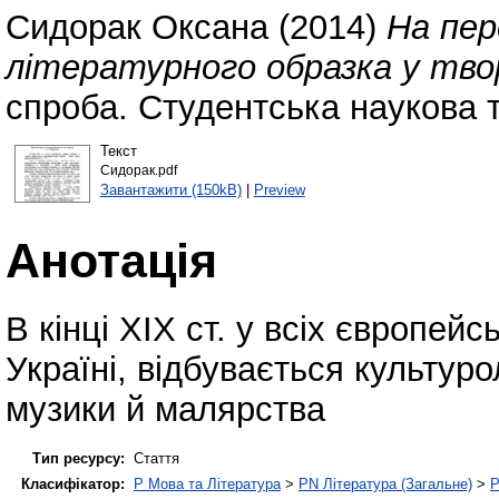
Сидорак Оксана
(2014)
На пер
літературного образка у тво
спроба. Студентська наукова т
Текст
Сидорак.pdf
Завантажити (150kB)
|
Preview
Анотація
В кінці ХІХ ст. у всіх європейс
Україні, відбувається культуро
музики й малярства
Тип ресурсу:
Стаття
Класифікатор:
P Мова та Література
>
PN Література (Загальне)
>
P