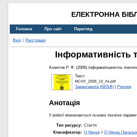
ЕЛЕКТРОННА БІБ
Головна
Про сайт
Перегляд
Вхід
Реєстрація
Інформативність т
Ахметов Р. Ф.
(2006)
Інформативність технічн
Текст
МСНУ_2006_10_Ах.pdf
Завантажити (697kB)
|
Preview
Анотація
У роботі визначаються основні технічні параметр
Тип ресурсу:
Стаття
Класифікатор:
Q Наука
>
Q Наука (Загальн