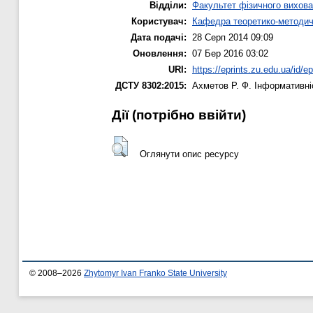
Відділи:
Факультет фізичного вихова
Користувач:
Кафедра теоретико-методич
Дата подачі:
28 Серп 2014 09:09
Оновлення:
07 Бер 2016 03:02
URI:
https://eprints.zu.edu.ua/id/e
ДСТУ 8302:2015:
Ахметов Р. Ф.
Інформативніс
Дії ​​(потрібно ввійти)
Оглянути опис ресурсу
© 2008–2026
Zhytomyr Ivan Franko State University