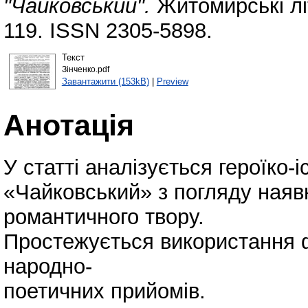
"Чайковський".
Житомирські літ
119. ISSN 2305-5898.
Текст
Зінченко.pdf
Завантажити (153kB)
|
Preview
Анотація
У статті аналізується героїко
«Чайковський» з погляду наяв
романтичного твору.
Простежується використання ф
народно-
поетичних прийомів.