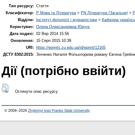
Тип ресурсу:
Стаття
Класифікатор:
P Мова та Література
>
PN Література (Загальне)
>
P
Відділи:
Інститут філології і журналістики
>
Кафедра українськ
Користувач:
Олена Олександрівна Юрчук
Дата подачі:
02 Вер 2014 15:56
Оновлення:
15 Серп 2015 10:39
URI:
https://eprints.zu.edu.ua/id/eprint/12165
ДСТУ 8302:2015:
Зінченко Наталія
Фольклоризм роману Євгена Гребінк
Дії ​​(потрібно ввійти)
Оглянути опис ресурсу
© 2008–2026
Zhytomyr Ivan Franko State University