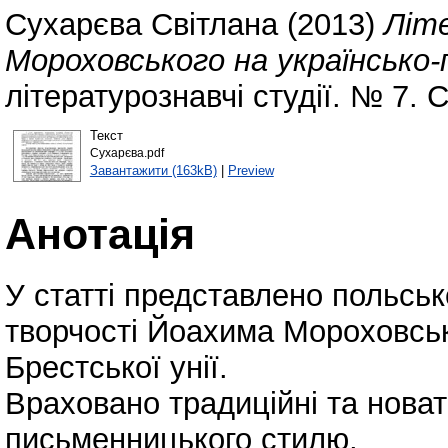
Сухарєва Світлана
(2013)
Літ
Мороховського на українсько-
літературознавчі студії. № 7. 
Текст
Сухарєва.pdf
Завантажити (163kB)
|
Preview
Анотація
У статті представлено польсь
творчості Йоахима Мороховськ
Брестської унії.
Враховано традиційні та новат
письменницького стилю,