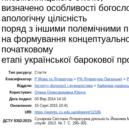
визначено особливості богосло
апологічну цілісність
поряд з іншими полемічними 
на формування концептуально
початковому
етапі української барокової пр
Тип ресурсу:
Стаття
Класифікатор:
P Мова та Література
>
PN Література (Загальне)
>
P
Відділи:
Інститут філології і журналістики
>
Кафедра українськ
Користувач:
Олена Олександрівна Юрчук
Дата подачі:
03 Вер 2014 14:10
Оновлення:
15 Серп 2015 10:41
URI:
https://eprints.zu.edu.ua/id/eprint/12186
Сухарєва Світлана
Літературна діяльність Йоахима М
ДСТУ 8302:2015:
студії
. 2013. № 7. С. 295–301.