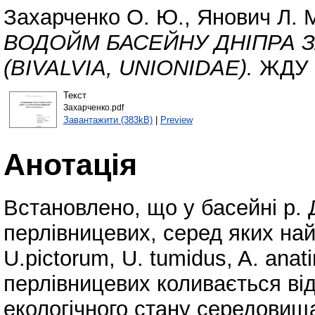
Захарченко О. Ю.
,
Янович Л. 
ВОДОЙМ БАСЕЙНУ ДНІПРА 
(BIVALVIA, UNIONIDAE).
ЖДУ і
Текст
Захарченко.pdf
Завантажити (383kB)
|
Preview
Анотація
Встановлено, що у басейні р. 
перлівницевих, серед яких на
U.рictorum, U. tumidus, A. ana
перлівницевих коливається від 
екологічного стану середовища