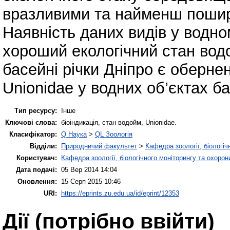
вразливими та найменш пошире
Наявність даних видів у водно
хороший екологічний стан вод
басейні річки Дніпро є оберне
Unionidae у водних об’єктах б
Тип ресурсу:
Інше
Ключові слова:
біоіндикація, стан водойм, Unionidae.
Класифікатор:
Q Наука
>
QL Зоологія
Відділи:
Природничий факультет
>
Кафедра зоології, біологіч
Користувач:
Кафедра зоології, біологічного моніторингу та охоро
Дата подачі:
05 Вер 2014 14:04
Оновлення:
15 Серп 2015 10:46
URI:
https://eprints.zu.edu.ua/id/eprint/12353
Дії ​​(потрібно ввійти)