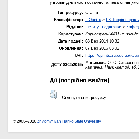
у ігровій діяльності останніх та педагогічні умо
Тип ресурсу:
Стаття
Класифікатор:
L Освіта
>
LB Теорія і практ
Відділи:
Інститут педагогіки
>
Кафедр
Користувач:
Користувачі 4431 не знайде
Дата подачі:
08 Вер 2014 10:32
Оновлення:
07 Бер 2016 03:02
URI:
https://eprints.zu.edu.ua/id/e
Максимова О. О.
Створення 
ДСТУ 8302:2015:
навчання: Наук.-метод. зб
.
Дії ​​(потрібно ввійти)
Оглянути опис ресурсу
© 2008–2026
Zhytomyr Ivan Franko State University