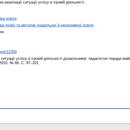
ви реалізації ситуації успіху в ігровій діяльності.
ика освіти
а теорії та методик дошкільної й інклюзивної освіти
но.
print/12359
ситуації успіху в ігровій діяльності дошкільників: педагогічні поради м
 2010. № 66. С. 97–101.