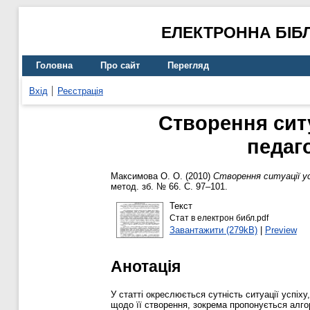
ЕЛЕКТРОННА БІБ
Головна
Про сайт
Перегляд
Вхід
Реєстрація
Створення ситу
педаг
Максимова О. О.
(2010)
Створення ситуації ус
метод. зб. № 66. С. 97–101.
Текст
Стат в електрон библ.pdf
Завантажити (279kB)
|
Preview
Анотація
У статті окреслюється сутність ситуації успіху
щодо її створення, зокрема пропонується алгор