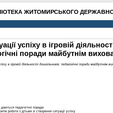
ЛІОТЕКА ЖИТОМИРСЬКОГО ДЕРЖАВНО
ації успіху в ігровій діяльност
огічні поради майбутнім вихов
піху в ігровій діяльності дошкільників: педагогічні поради майбутнім в
, даються педагогічні поради
итм роботи з дітьми зі створення ситуації успіху