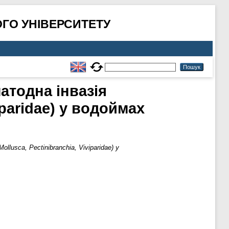
ГО УНІВЕРСИТЕТУ
атодна інвазія
iparidae) у водоймах
lusca, Pectinibranchia, Viviparidae) у