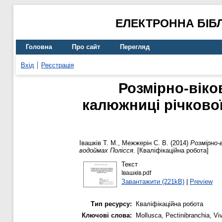
ЕЛЕКТРОННА БІБ
Головна
Про сайт
Перегляд
Вхід
Реєстрація
Розмірно-віко
калюжниці річкової 
Івашків Т. М.
,
Межжерін С. В.
(2014)
Розмірно-в
водоймах Полісся.
[Кваліфікаційна робота]
Текст
Івашків.pdf
Завантажити (221kB)
|
Preview
Тип ресурсу:
Кваліфікаційна робота
Ключові слова:
Mollusca, Pectinibranchia, V