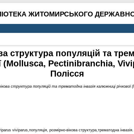
ЛІОТЕКА ЖИТОМИРСЬКОГО ДЕРЖАВНО
ва структура популяцій та трем
(Mollusca, Pectinibranchia, Viv
Полісся
ікова структура популяцій та трематодна інвазія калюжниці річкової (Mol
iviparus viviparus,популяція, розмірно-вікова структура,трематодна інвазія.