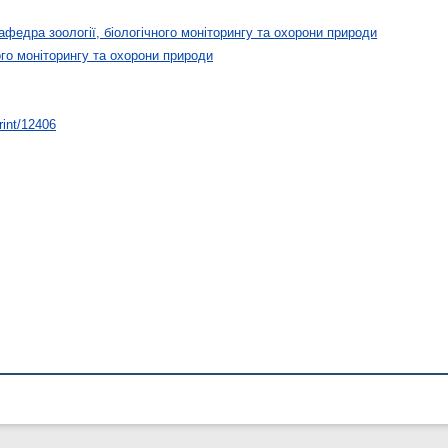
афедра зоології, біологічного моніторингу та охорони природи
ого моніторингу та охорони природи
rint/12406