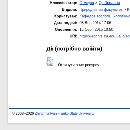
Класифікатор:
Q Наука
>
QL Зоологія
Відділи:
Природничий факультет
>
К
Користувач:
Кафедра зоології, біологічн
Дата подачі:
08 Вер 2014 17:06
Оновлення:
15 Серп 2015 10:50
URI:
https://eprints.zu.edu.ua/id/ep
Дії ​​(потрібно ввійти)
Оглянути опис ресурсу
© 2008–2026
Zhytomyr Ivan Franko State University