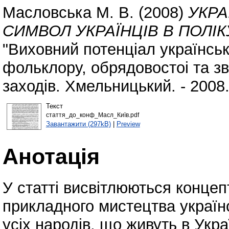
Масловська М. В.
(2008)
УКРА
СИМВОЛ УКРАЇНЦІВ В ПОЛІ
"Виховний потенціал українсь
фольклору, обрядовостоі та зв
заходів. Хмельницький. - 2008
Текст
стаття_до_конф_Масл_Київ.pdf
Завантажити (297kB)
|
Preview
Анотація
У статті висвітлюються концеп
прикладного мистецтва україн
усіх народів, що живуть в Укра