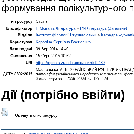
формування полікультурного 
Тип ресурсу:
Стаття
Класифікатор:
P Мова та Література
>
PN Література (Загальне)
Відділи:
Інститут філології і журналістики
>
Кафедра журналіс
Користувач:
Кароліна Сергіївна Василенко
Дата подачі:
09 Вер 2014 14:40
Оновлення:
15 Серп 2015 10:52
URI:
https://eprints.zu.edu.ua/id/eprint/12430
Масловська М. В.
УКРАЇНСЬКИЙ РУШНИК ЯК ПРАДА
ДСТУ 8302:2015:
потенціал українського народного мистецтва, фольк
Хмельницький. - 2008
. 2008. С. 127–129.
Дії ​​(потрібно ввійти)
Оглянути опис ресурсу