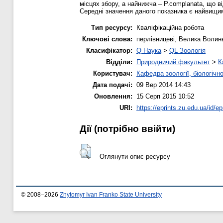
місцях збору, а найнижча – P.сomplanata, що в
Середні значення даного показника є найвищим
Тип ресурсу:
Кваліфікаційна робота
Ключові слова:
перлівницеві, Велика Волинь
Класифікатор:
Q Наука
>
QL Зоологія
Відділи:
Природничий факультет
>
К
Користувач:
Кафедра зоології, біологічн
Дата подачі:
09 Вер 2014 14:43
Оновлення:
15 Серп 2015 10:52
URI:
https://eprints.zu.edu.ua/id/ep
Дії ​​(потрібно ввійти)
Оглянути опис ресурсу
© 2008–2026
Zhytomyr Ivan Franko State University