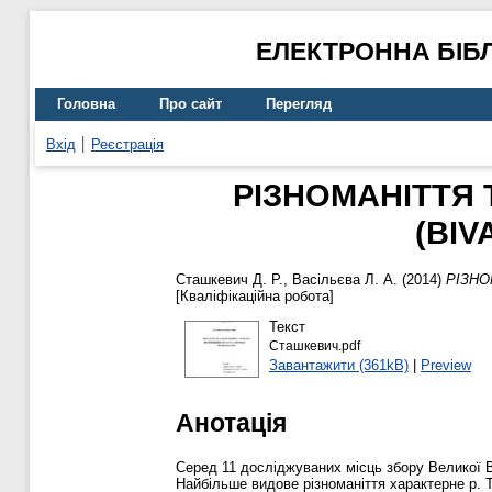
ЕЛЕКТРОННА БІБ
Головна
Про сайт
Перегляд
Вхід
Реєстрація
РІЗНОМАНІТТЯ 
(BIV
Сташкевич Д. Р.
,
Васільєва Л. А.
(2014)
РІЗНО
[Кваліфікаційна робота]
Текст
Сташкевич.pdf
Завантажити (361kB)
|
Preview
Анотація
Серед 11 досліджуваних місць збору Великої Во
Найбільше видове різноманіття характерне р. Т