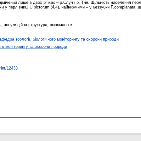
ідмічений лише в двох річках – р.Случ і р. Тня. Щільність населення пер
и у перлівниці U.pictorum (4,4), найнижчими – у беззубки P.complanata,
, популяційна структура, різноманіття.
афедра зоології, біологічного моніторингу та охорони природи
ого моніторингу та охорони природи
rint/12433