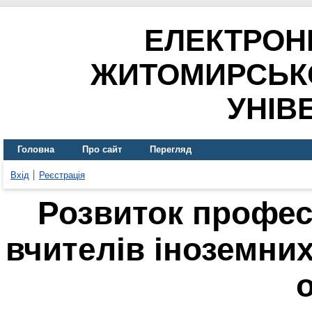
ЕЛЕКТРОН
ЖИТОМИРСЬК
УНІВ
Головна
Про сайт
Перегляд
Вхід
Реєстрація
Розвиток профес
вчителів іноземни
о