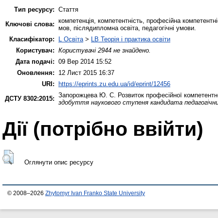
Тип ресурсу:
Стаття
компетенція, компетентність, професійна компетентні
Ключові слова:
мов, післядипломна освіта, педагогічні умови.
Класифікатор:
L Освіта
>
LB Теорія і практика освіти
Користувач:
Користувачі 2944 не знайдено.
Дата подачі:
09 Вер 2014 15:52
Оновлення:
12 Лист 2015 16:37
URI:
https://eprints.zu.edu.ua/id/eprint/12456
Запорожцева Ю. С.
Розвиток професійної компетентно
ДСТУ 8302:2015:
здобуття наукового ступеня кандидата педагогічни
Дії ​​(потрібно ввійти)
Оглянути опис ресурсу
© 2008–2026
Zhytomyr Ivan Franko State University