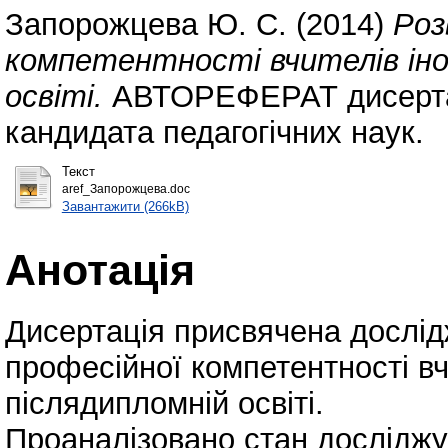
Запорожцева Ю. С.
(2014)
Роз
компетентності вчителів іно
освіті.
АВТОРЕФЕРАТ дисертаці
кандидата педагогічних наук.
Текст
aref_Запорожцева.doc
Завантажити (266kB)
Анотація
Дисертація присвячена дослі
професійної компетентності вч
післядипломній освіті.
Проаналізовано стан досліджув