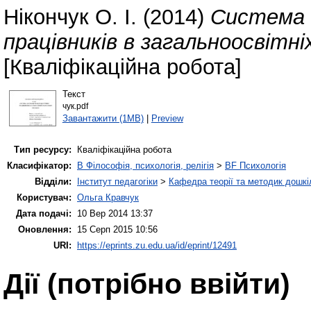
Нікончук О. І.
(2014)
Система м
працівників в загальноосвітні
[Кваліфікаційна робота]
Текст
чук.pdf
Завантажити (1MB)
|
Preview
Тип ресурсу:
Кваліфікаційна робота
Класифікатор:
B Філософія, психологія, релігія
>
BF Психологія
Відділи:
Інститут педагогіки
>
Кафедра теорії та методик дошкіл
Користувач:
Ольга Кравчук
Дата подачі:
10 Вер 2014 13:37
Оновлення:
15 Серп 2015 10:56
URI:
https://eprints.zu.edu.ua/id/eprint/12491
Дії ​​(потрібно ввійти)