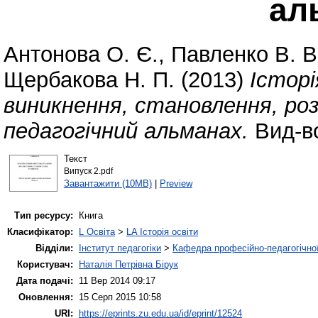
ал
Антонова О. Є.
,
Павленко В. В
Щербакова Н. П.
(2013)
Історі
виникнення, становлення, ро
педагогічний альманах.
Вид-во
Текст
Випуск 2.pdf
Завантажити (10MB)
|
Preview
Тип ресурсу:
Книга
Класифікатор:
L Освіта
>
LA Історія освіти
Відділи:
Інститут педагогіки
>
Кафедра професійно-педагогічної,
Користувач:
Наталія Петрівна Бірук
Дата подачі:
11 Вер 2014 09:17
Оновлення:
15 Серп 2015 10:58
URI:
https://eprints.zu.edu.ua/id/eprint/12524