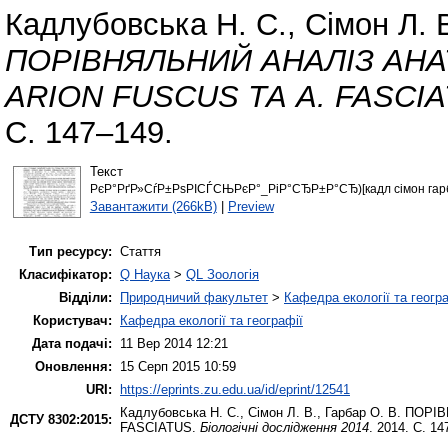
Кадлубовська Н. С.
,
Сімон Л. 
ПОРІВНЯЛЬНИЙ АНАЛІЗ АН
ARION FUSCUS ТА A. FASCIA
С. 147–149.
Текст
РєР°РґР»СѓР±РѕРІСЃСЊРєР°_РіР°СЂР±Р°СЂ)[кадл сімон гарб
Завантажити (266kB)
|
Preview
Тип ресурсу:
Стаття
Класифікатор:
Q Наука
>
QL Зоологія
Відділи:
Природничий факультет
>
Кафедра екології та геогр
Користувач:
Кафедра екології та географії
Дата подачі:
11 Вер 2014 12:21
Оновлення:
15 Серп 2015 10:59
URI:
https://eprints.zu.edu.ua/id/eprint/12541
Кадлубовська Н. С.
,
Сімон Л. В.
,
Гарбар О. В.
ПОРІВ
ДСТУ 8302:2015:
FASCIATUS.
Біологічні дослідження 2014
. 2014. С. 14