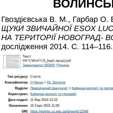
ВОЛИНСЬ
Гвоздієвська В. М.
,
Гарбар О. 
ЩУКИ ЗВИЧАЙНОЇ ESOX LUCE
НА ТЕРИТОРІЇ НОВОГРАД- 
дослідження 2014. С. 114–116.
Текст
РіР°СЂР±Р°СЂ_[гарб, гвозд1].pdf
Завантажити (263kB)
|
Preview
Тип ресурсу:
Стаття
Класифікатор:
Q Наука
>
QL Зоологія
Відділи:
Природничий факультет
>
Кафедра екології та геогр
Користувач:
Кафедра екології та географії
Дата подачі:
11 Вер 2014 12:22
Оновлення:
15 Серп 2015 11:00
URI:
https://eprints.zu.edu.ua/id/eprint/12546