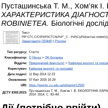
Пусташинська Т. М.
,
Хом’як І. 
ХАРАКТЕРИСТИКА ДІАГНОСТ
ROBINIETEA.
Біологічні дослі
Текст
РїР°СЃС‚СѓС€РёРЅСЃСЊРєР°_С…РѕРјСЏРє[пастуш хомяк1].
Завантажити (254kB)
|
Preview
Тип ресурсу:
Стаття
Класифікатор:
Q Наука
>
QK Ботаніка
Відділи:
Природничий факультет
>
Кафедра екології та геогр
Користувач:
Кафедра екології та географії
Дата подачі:
11 Вер 2014 12:23
Оновлення:
07 Квіт 2016 16:29
URI:
https://eprints.zu.edu.ua/id/eprint/12550
Пусташинська Т. М.
,
Хом’як І. В.
ЕКОЛОГІЧНА ХАРА
ДСТУ 8302:2015:
2014
. 2014. С. 83–84.
Дії ​​(потрібно ввійти)