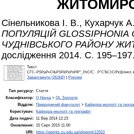
ЖИТОМИРС
Сінельникова І. В.
,
Кухарчук А.
ПОПУЛЯЦІЙ GLOSSIPHONIA C
ЧУДНІВСЬКОГО РАЙОНУ ЖИТ
дослідження 2014. С. 195–197
Текст
СЃС–РЅРµР»СЊРЅРёРєРѕРІР°_РєСѓС…Р°СЂС‡СѓРє)[сінел, ку
Завантажити (262kB)
|
Preview
Тип ресурсу:
Стаття
Класифікатор:
Q Наука
>
QL Зоологія
Відділи:
Природничий факультет
>
Кафедра екології та геогр
Користувач:
Кафедра екології та географії
Дата подачі:
11 Вер 2014 12:23
Оновлення:
15 Серп 2015 11:00
URI:
https://eprints.zu.edu.ua/id/eprint/12553