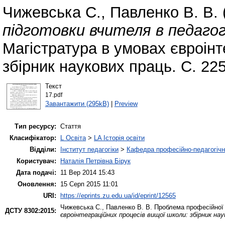
Чижевська С.
,
Павленко В. В.
підготовки вчителя в педагог
Магістратура в умовах євроінт
збірник наукових праць. С. 22
Текст
17.pdf
Завантажити (295kB)
|
Preview
Тип ресурсу:
Стаття
Класифікатор:
L Освіта
>
LA Історія освіти
Відділи:
Інститут педагогіки
>
Кафедра професійно-педагогічної
Користувач:
Наталія Петрівна Бірук
Дата подачі:
11 Вер 2014 15:43
Оновлення:
15 Серп 2015 11:01
URI:
https://eprints.zu.edu.ua/id/eprint/12565
Чижевська С.
,
Павленко В. В.
Проблема професійної п
ДСТУ 8302:2015:
євроінтеграційних процесів вищої школи: збірник на