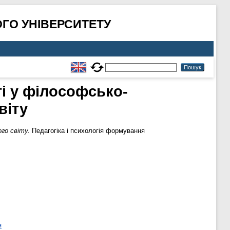
ГО УНІВЕРСИТЕТУ
і у філософсько-
віту
го світу.
Педагогіка і психологія формування
я