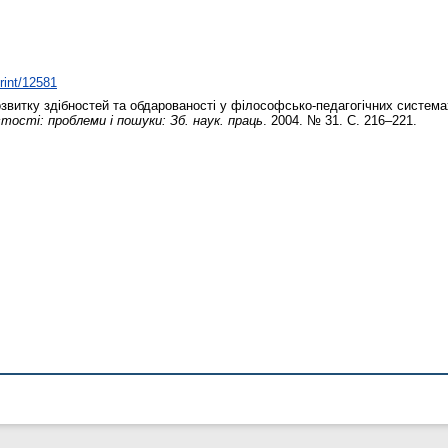
print/12581
витку здібностей та обдарованості у філософсько-педагогічних система
ості: проблеми і пошуки: Зб. наук. праць
. 2004. № 31. С. 216–221.