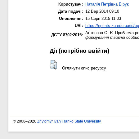
Користувач:
Наталія Петрівна Бірук
Дата подачі:
12 Вер 2014 09:10
Оновлення:
15 Серп 2015 11:03
URI:
https://eprints.zu.edu.ua/id/e
Антонова О. Є.
Проблема роз
ДСТУ 8302:2015:
формування творчої особист
Дії ​​(потрібно ввійти)
Оглянути опис ресурсу
© 2008–2026
Zhytomyr Ivan Franko State University