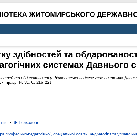
ЛІОТЕКА ЖИТОМИРСЬКОГО ДЕРЖАВНО
ку здібностей та обдарованост
агогічних системах Давнього с
ностей та обдарованості у філософсько-педагогічних системах Давньо
ук. праць. № 31. С. 216–221.
ігія
>
BF Психологія
а професійно-педагогічної, спеціальної освіти, андрагогіки та управлінн