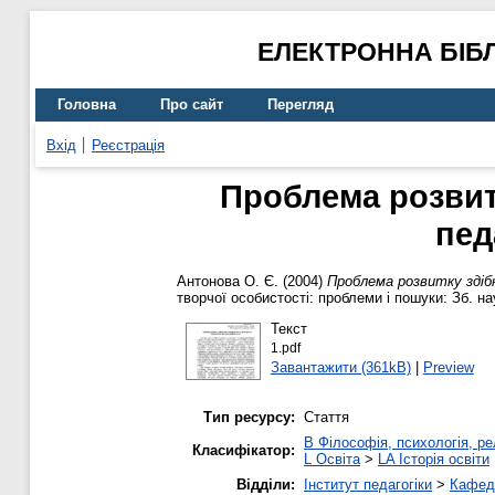
ЕЛЕКТРОННА БІБ
Головна
Про сайт
Перегляд
Вхід
Реєстрація
Проблема розвит
пед
Антонова О. Є.
(2004)
Проблема розвитку здіб
творчої особистості: проблеми і пошуки: Зб. на
Текст
1.pdf
Завантажити (361kB)
|
Preview
Тип ресурсу:
Стаття
B Філософія, психологія, рел
Класифікатор:
L Освіта
>
LA Історія освіти
Відділи:
Інститут педагогіки
>
Кафедр