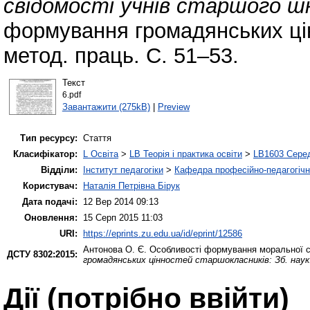
свідомості учнів старшого шк
формування громадянських цін
метод. праць. С. 51–53.
Текст
6.pdf
Завантажити (275kB)
|
Preview
Тип ресурсу:
Стаття
Класифікатор:
L Освіта
>
LB Теорія і практика освіти
>
LB1603 Серед
Відділи:
Інститут педагогіки
>
Кафедра професійно-педагогічної
Користувач:
Наталія Петрівна Бірук
Дата подачі:
12 Вер 2014 09:13
Оновлення:
15 Серп 2015 11:03
URI:
https://eprints.zu.edu.ua/id/eprint/12586
Антонова О. Є.
Особливості формування моральної св
ДСТУ 8302:2015:
громадянських цінностей старшокласників: Зб. наук
Дії ​​(потрібно ввійти)